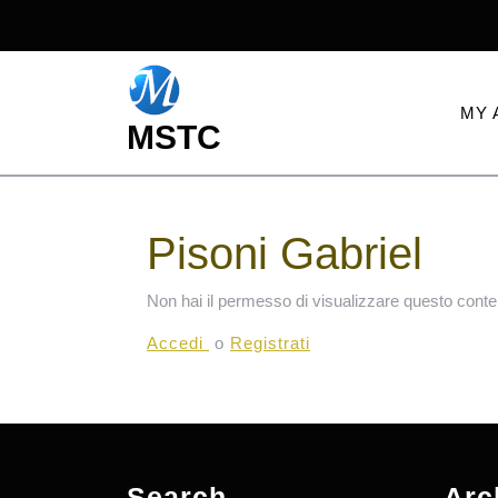
Skip
to
content
MY 
MSTC
Pisoni Gabriel
Non hai il permesso di visualizzare questo conte
Accedi
o
Registrati
Search
Arc