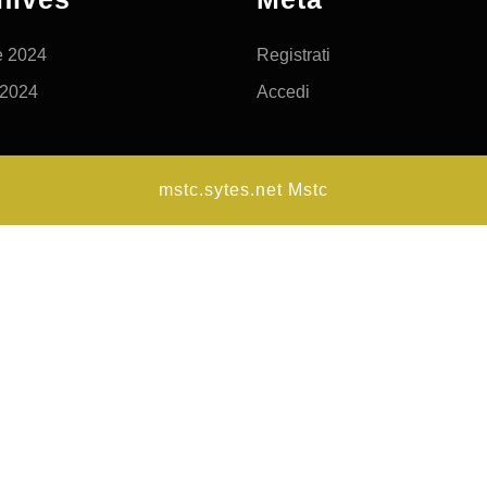
e 2024
Registrati
 2024
Accedi
mstc.sytes.net
Mstc
Scroll
Up